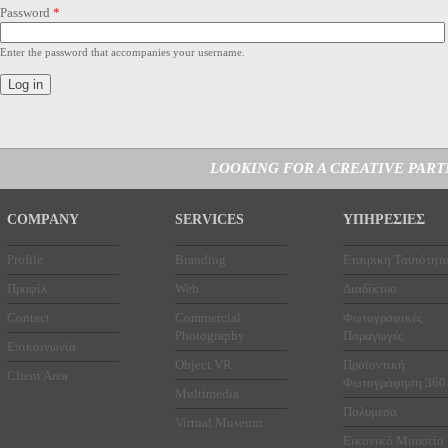
Password
*
Enter the password that accompanies your username.
LOOKING FOR A CREATIVE PAR
COMPANY
SERVICES
ΥΠΗΡΕΣΙΕΣ
Profile
Branding
Εταιρική Ταυτότητ
Προφίλ
Web
Διαδίκτυο
Contact
Commercial
Φωτογραφικές
Photography
Παραγωγές
Επικοινωνία
Object VR
Προϊοντική
Client Area
Φωτογράφηση 360
Multimedia
Πολυμέσα
Virtual Museum
Εικονικό Μουσείο