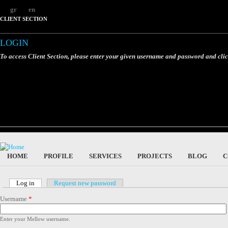
gr
en
CLIENT SECTION
LOGIN
To access Client Section, please enter your given username and password and cli
HOME
PROFILE
SERVICES
PROJECTS
BLOG
C
Log in
(active tab)
Request new password
Primary tabs
Username
*
Enter your Mellow username.