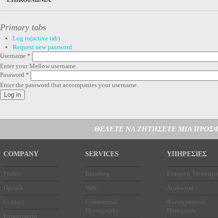
Primary tabs
Log in
(active tab)
Request new password
Username
*
Enter your Mellow username.
Password
*
Enter the password that accompanies your username.
ΘΕΛΕΤΕ ΝΑ ΖΗΤΗΣΕΤΕ ΜΙΑ ΠΡΟΣΦ
COMPANY
SERVICES
ΥΠΗΡΕΣΙΕΣ
Profile
Branding
Εταιρική Ταυτότητ
Προφίλ
Web
Διαδίκτυο
Contact
Commercial
Φωτογραφικές
Photography
Παραγωγές
Επικοινωνία