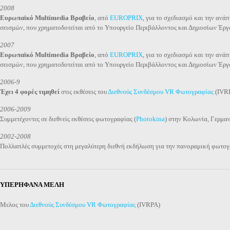
2008
Ευρωπαϊκό Multimedia Βραβείο
, από
EUROPRIX
, για το σχεδιασμό και την αν
σεισμών, που χρηματοδοτείται από το Υπουργείο Περιβάλλοντος και Δημοσίων Έργ
2007
Ευρωπαϊκό Multimedia Βραβείο
, από
EUROPRIX
, για το σχεδιασμό και την αν
σεισμών, που χρηματοδοτείται από το Υπουργείο Περιβάλλοντος και Δημοσίων Έργ
2006-9
Έχει 4 φορές τιμηθεί
στις εκθέσεις του
Διεθνούς Συνδέσμου VR Φωτογραφίας
(IVRP
2006-2009
Συμμετέχοντες σε διεθνείς εκθέσεις φωτογραφίας (
Photokina
) στην Κολωνία, Γερμα
2002-2008
Πολλαπλές συμμετοχές στη μεγαλύτερη διεθνή εκδήλωση για την πανοραμική φωτο
ΥΠΕΡΗΦΑΝΑ ΜΕΛΗ
Μελος του
Διεθνούς Συνδέσμου VR Φωτογραφίας
(IVRPA)