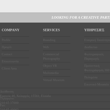
LOOKING FOR A CREATIVE PAR
COMPANY
SERVICES
ΥΠΗΡΕΣΙΕΣ
Profile
Branding
Εταιρική Ταυτότητ
Προφίλ
Web
Διαδίκτυο
Contact
Commercial
Φωτογραφικές
Photography
Παραγωγές
Επικοινωνία
Object VR
Προϊοντική
Client Area
Φωτογράφηση 360
Multimedia
Πολυμέσα
Virtual Museum
Εικονικό Μουσείο
Διεύθυνση:
Ερατούς 46, Χολαργός, 15561, Ελλάδα
Τηλέφωνο:
210 65 37000
Fax:
210 65 40062