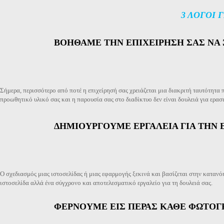
3 ΛΟΓΟΙ 
ΒΟΗΘΑΜΕ ΤΗΝ ΕΠΙΧΕΙΡΗΣΗ ΣΑΣ ΝΑ 
Σήμερα, περισσότερο από ποτέ η επιχείρησή σας χρειάζεται μια διακριτή ταυτότητα 
προωθητικό υλικό σας και η παρουσία σας στο διαδίκτυο δεν είναι δουλειά για ερασι
ΔΗΜΙΟΥΡΓΟΥΜΕ ΕΡΓΑΛΕΙΑ ΓΙΑ ΤΗΝ 
Ο σχεδιασμός μιας ιστοσελίδας ή μιας εφαρμογής ξεκινά και βασίζεται στην καταν
ιστοσελίδα αλλά ένα σύγχρονο και αποτελεσματικό εργαλείο για τη δουλειά σας.
ΦΕΡΝΟΥΜΕ ΕΙΣ ΠΕΡΑΣ ΚΑΘΕ ΦΩΤΟ