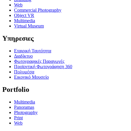
Web
Commercial Photography
Object VR
Multimedia
Virtual Museum
Υπηρεσιες
Εταιρική Ταυτότητα
Διαδίκτυο
Φωτογραφικές Παραγωγές
Προϊοντική Φωτογράφηση 360
Πολυμέσα
Εικονικό Μουσείο
Portfolio
Multimedia
Panoramas
Photography
Print
Web