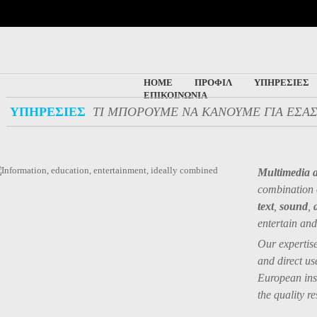
Skip to main content
HOME
ΠΡΟΦΙΛ
ΥΠΗΡΕΣΙΕΣ
ΕΠΙΚΟΙΝΩΝΙΑ
ΥΠΗΡΕΣΙΕΣ
ΤΙ ΜΠΟΡΟΥΜΕ ΝΑ ΚΑΝΟΥΜΕ ΓΙΑ ΕΣΑ
Multimedia a
combination 
text
,
sound
,
entertain and
Our expertise
and direct us
European ins
the quality re