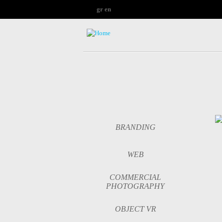
gr
en
BRANDING
WEB
COMMERCIAL
PHOTOGRAPHY
OBJECT VR