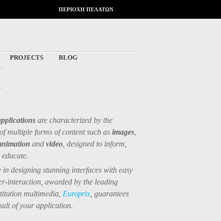
ΠΕΡΙΟΧΗ ΠΕΛΑΤΩΝ
PROJECTS
BLOG
Σ
pplications
are characterized by the
of multiple forms of content such as
images
,
animation
and
video
, designed to inform,
 educate.
 in designing stunning interfaces with easy
er-interaction, awarded by the leading
titution multimedia,
Europrix
, guarantees
sult of your application.