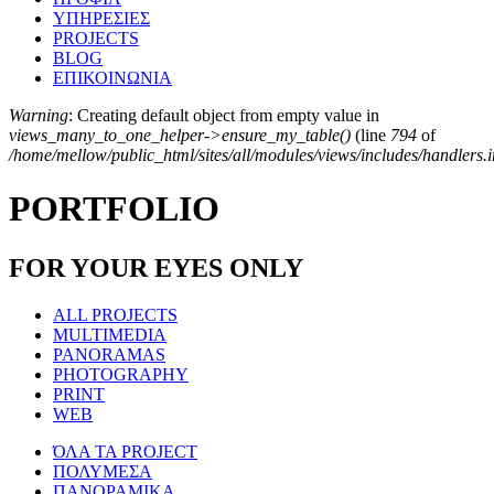
ΥΠΗΡΕΣΙΕΣ
PROJECTS
BLOG
ΕΠΙΚΟΙΝΩΝΙΑ
Warning
: Creating default object from empty value in
views_many_to_one_helper->ensure_my_table()
(line
794
of
Error message
/home/mellow/public_html/sites/all/modules/views/includes/handlers.
PORTFOLIO
FOR YOUR EYES ONLY
ALL PROJECTS
MULTIMEDIA
PANORAMAS
PHOTOGRAPHY
PRINT
WEB
ΌΛΑ ΤΑ PROJECT
ΠΟΛΥΜΕΣΑ
ΠΑΝΟΡΑΜΙΚΑ