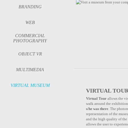
BRANDING
WEB
COMMERCIAL
PHOTOGRAPHY
OBJECT VR
MULTIMEDIA
VIRTUAL MUSEUM
VIRTUAL TOU
Virtual Tour
allows the vis
walk around the exhibitio
s/he was there
. The photore
representation of the muse
and the high quality of th
allows the user to experien