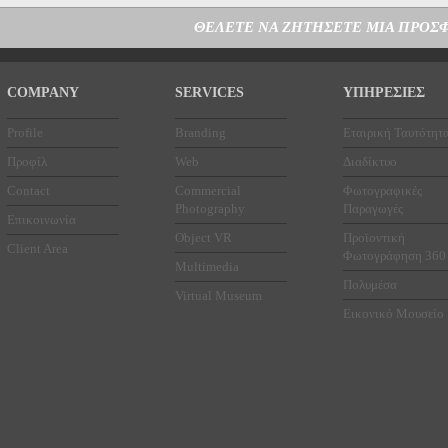
ΘΕΛΕΤΕ ΝΑ ΖΗΤΗΣΕΤΕ ΜΙΑ ΠΡΟΣΦ
COMPANY
SERVICES
ΥΠΗΡΕΣΙΕΣ
Profile
Branding
Εταιρική Ταυτότητ
Προφίλ
Web
Διαδίκτυο
Contact
Commercial
Φωτογραφικές
Photography
Παραγωγές
Επικοινωνία
Object VR
Προϊοντική
Client Area
Φωτογράφηση 360
Multimedia
Πολυμέσα
Virtual Museum
Εικονικό Μουσείο