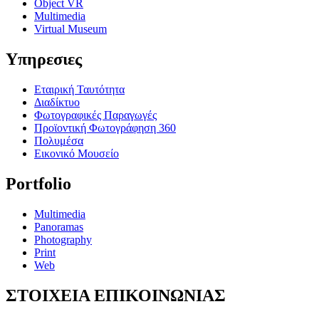
Object VR
Multimedia
Virtual Museum
Υπηρεσιες
Εταιρική Ταυτότητα
Διαδίκτυο
Φωτογραφικές Παραγωγές
Προϊοντική Φωτογράφηση 360
Πολυμέσα
Εικονικό Μουσείο
Portfolio
Multimedia
Panoramas
Photography
Print
Web
ΣΤΟΙΧΕΙΑ ΕΠΙΚΟΙΝΩΝΙΑΣ