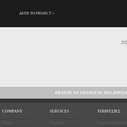
ΔΕΙΤΕ ΤΟ PROJECT >
ΠΙ
ΘΕΛΕΤΕ ΝΑ ΖΗΤΗΣΕΤΕ ΜΙΑ ΠΡΟΣΦ
COMPANY
SERVICES
ΥΠΗΡΕΣΙΕΣ
Profile
Branding
Εταιρική Ταυτότητ