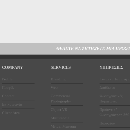
ΘΕΛΕΤΕ ΝΑ ΖΗΤΗΣΕΤΕ ΜΙΑ ΠΡΟΣΦ
COMPANY
SERVICES
ΥΠΗΡΕΣΙΕΣ
Profile
Branding
Εταιρική Ταυτότητ
Προφίλ
Web
Διαδίκτυο
Contact
Commercial
Φωτογραφικές
Photography
Παραγωγές
Επικοινωνία
Object VR
Προϊοντική
Client Area
Φωτογράφηση 360
Multimedia
Πολυμέσα
Virtual Museum