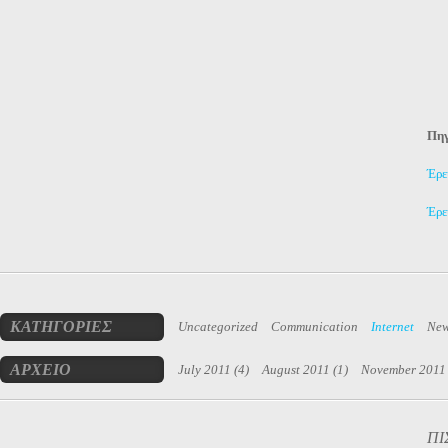
Πηγ
Έρε
Έρε
Роз
кап
мін
для
обс
ΚΑΤΗΓΟΡΙΕΣ
Uncategorized
Communication
Internet
Ne
ком
ΑΡΧΕΙΟ
July 2011
(4)
August 2011
(1)
November 2011
ΠΙ