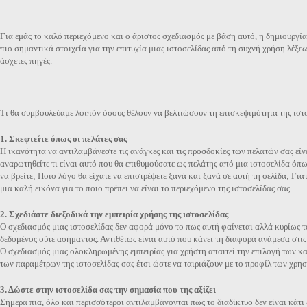
Για εμάς το καλό περιεχόμενο και ο άριστος σχεδιασμός με βάση αυτό, η δημιουργί
πιο σημαντικά στοιχεία για την επιτυχία μιας ιστοσελίδας από τη συχνή χρήση λέξε
άσχετες πηγές.
Τι θα συμβουλεύαμε λοιπόν όσους θέλουν να βελτιώσουν τη επισκεψιμότητα της ιστο
1. Σκεφτείτε όπως οι πελάτες σας
Η ικανότητα να αντιλαμβάνεστε τις ανάγκες και τις προσδοκίες των πελατών σας είνα
αναρωτηθείτε τι είναι αυτό που θα επιθυμούσατε ως πελάτης από μια ιστοσελίδα όπως η
να βρείτε; Ποιο λόγο θα είχατε να επιστρέψετε ξανά και ξανά σε αυτή τη σελίδα; Γι
μια καλή εικόνα για το ποιο πρέπει να είναι το περιεχόμενο της ιστοσελίδας σας.
2. Σχεδιάστε διεξοδικά την εμπειρία χρήσης της ιστοσελίδας
Ο σχεδιασμός μιας ιστοσελίδας δεν αφορά μόνο το πως αυτή φαίνεται αλλά κυρίως το 
δεδομένος ούτε ασήμαντος. Αντιθέτως είναι αυτό που κάνει τη διαφορά ανάμεσα στις μ
Ο σχεδιασμός μιας ολοκληρωμένης εμπειρίας για χρήστη απαιτεί την επιλογή των 
των παραμέτρων της ιστοσελίδας σας έτσι ώστε να ταιριάζουν με το προφίλ των χρησ
3. Δώστε στην ιστοσελίδα σας την σημασία που της αξίζει
Σήμερα πια, όλο και περισσότεροι αντιλαμβάνονται πως το διαδίκτυο δεν είναι κάτι