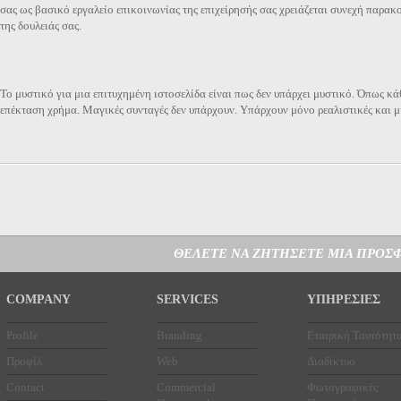
σας ως βασικό εργαλείο επικοινωνίας της επιχείρησής σας χρειάζεται συνεχή παρα
της δουλειάς σας.
Το μυστικό για μια επιτυχημένη ιστοσελίδα είναι πως δεν υπάρχει μυστικό. Όπως κ
επέκταση χρήμα. Μαγικές συνταγές δεν υπάρχουν. Υπάρχουν μόνο ρεαλιστικές και μη
ΘΕΛΕΤΕ ΝΑ ΖΗΤΗΣΕΤΕ ΜΙΑ ΠΡΟΣΦ
COMPANY
SERVICES
ΥΠΗΡΕΣΙΕΣ
Profile
Branding
Εταιρική Ταυτότητ
Προφίλ
Web
Διαδίκτυο
Contact
Commercial
Φωτογραφικές