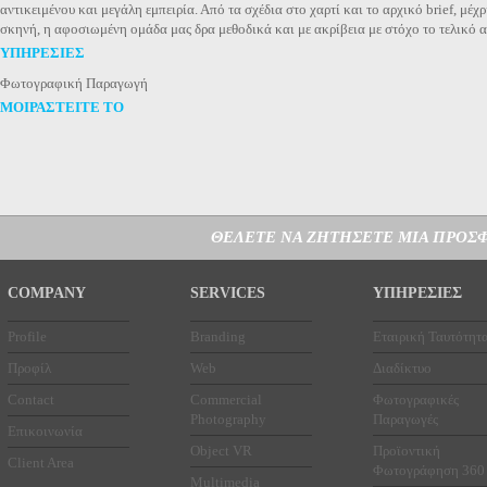
αντικειμένου και μεγάλη εμπειρία. Από τα σχέδια στο χαρτί και το αρχικό brief, μ
σκηνή, η αφοσιωμένη ομάδα μας δρα μεθοδικά και με ακρίβεια με στόχο το τελικό α
ΥΠΗΡΕΣΙΕΣ
Φωτογραφική Παραγωγή
ΜΟΙΡΑΣΤΕΙΤΕ ΤΟ
ΘΕΛΕΤΕ ΝΑ ΖΗΤΗΣΕΤΕ ΜΙΑ ΠΡΟΣΦ
COMPANY
SERVICES
ΥΠΗΡΕΣΙΕΣ
Profile
Branding
Εταιρική Ταυτότητ
Προφίλ
Web
Διαδίκτυο
Contact
Commercial
Φωτογραφικές
Photography
Παραγωγές
Επικοινωνία
Object VR
Προϊοντική
Client Area
Φωτογράφηση 360
Multimedia