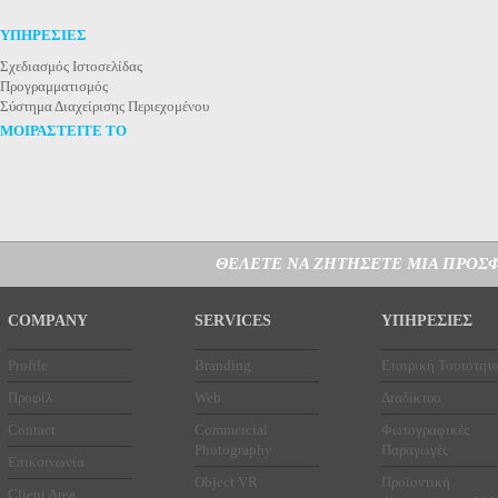
ΥΠΗΡΕΣΙΕΣ
Σχεδιασμός Ιστοσελίδας
Προγραμματισμός
Σύστημα Διαχείρισης Περιεχομένου
ΜΟΙΡΑΣΤΕΙΤΕ ΤΟ
ΘΕΛΕΤΕ ΝΑ ΖΗΤΗΣΕΤΕ ΜΙΑ ΠΡΟΣΦ
COMPANY
SERVICES
ΥΠΗΡΕΣΙΕΣ
Profile
Branding
Εταιρική Ταυτότητ
Προφίλ
Web
Διαδίκτυο
Contact
Commercial
Φωτογραφικές
Photography
Παραγωγές
Επικοινωνία
Object VR
Προϊοντική
Client Area