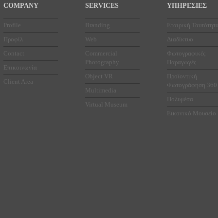
COMPANY
SERVICES
ΥΠΗΡΕΣΙΕΣ
Profile
Branding
Εταιρική Ταυτότητ
Προφίλ
Web
Διαδίκτυο
Contact
Commercial
Φωτογραφικές
Photography
Παραγωγές
Επικοινωνία
Object VR
Προϊοντική
Client Area
Φωτογράφηση 360
Multimedia
Πολυμέσα
Virtual Museum
Εικονικό Μουσείο